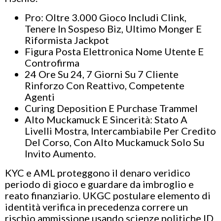
Pro: Oltre 3.000 Gioco Includi Clink,
Tenere In Sospeso Biz, Ultimo Monger E
Riformista Jackpot
Figura Posta Elettronica Nome Utente E
Controfirma
24 Ore Su 24, 7 Giorni Su 7 Cliente
Rinforzo Con Reattivo, Competente
Agenti
Curing Deposition E Purchase Trammel
Alto Muckamuck E Sincerità: Stato A
Livelli Mostra, Intercambiabile Per Credito
Del Corso, Con Alto Muckamuck Solo Su
Invito Aumento.
KYC e AML proteggono il denaro veridico
periodo di gioco e guardare da imbroglio e
reato finanziario. UKGC postulare elemento di
identità verifica in precedenza correre un
rischio ammissione usando scienze politiche ID