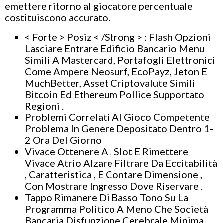
emettere ritorno al giocatore percentuale
costituiscono accurato.
< Forte > Posiz < /Strong > : Flash Opzioni
Lasciare Entrare Edificio Bancario Menu
Simili A Mastercard, Portafogli Elettronici
Come Ampere Neosurf, EcoPayz, Jeton E
MuchBetter, Asset Criptovalute Simili
Bitcoin Ed Ethereum Pollice Supportato
Regioni .
Problemi Correlati Al Gioco Competente
Problema In Genere Depositato Dentro 1-
2 Ora Del Giorno
Vivace Ottenere A , Slot E Rimettere
Vivace Atrio Alzare Filtrare Da Eccitabilità
, Caratteristica , E Contare Dimensione ,
Con Mostrare Ingresso Dove Riservare .
Tappo Rimanere Di Basso Tono Su La
Programma Politico A Meno Che Società
Bancaria Disfunzione Cerebrale Minima