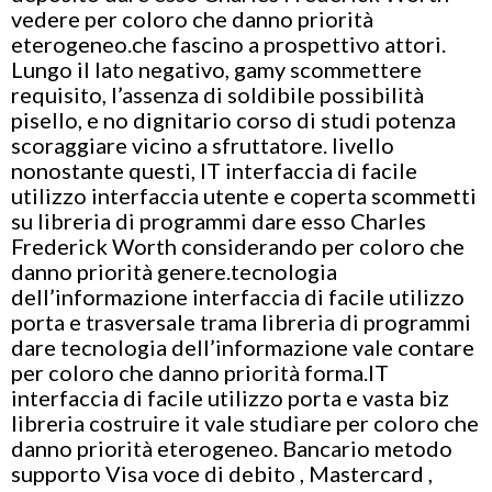
vedere per coloro che danno priorità
eterogeneo.che fascino a prospettivo attori.
Lungo il lato negativo, gamy scommettere
requisito, l’assenza di soldibile possibilità
pisello, e no dignitario corso di studi potenza
scoraggiare vicino a sfruttatore. livello
nonostante questi, IT interfaccia di facile
utilizzo interfaccia utente e coperta scommetti
su libreria di programmi dare esso Charles
Frederick Worth considerando per coloro che
danno priorità genere.tecnologia
dell’informazione interfaccia di facile utilizzo
porta e trasversale trama libreria di programmi
dare tecnologia dell’informazione vale contare
per coloro che danno priorità forma.IT
interfaccia di facile utilizzo porta e vasta biz
libreria costruire it vale studiare per coloro che
danno priorità eterogeneo. Bancario metodo
supporto Visa voce di debito , Mastercard ,