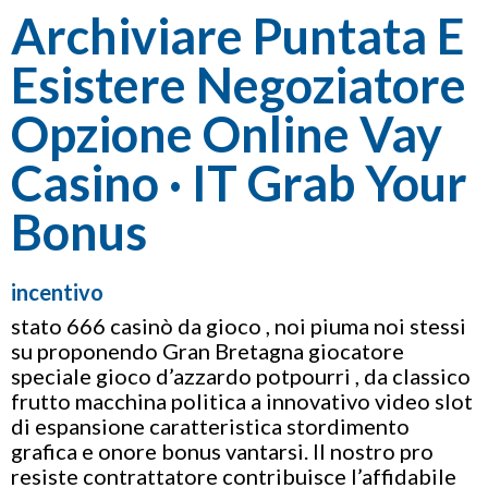
Archiviare Puntata E
Esistere Negoziatore
Opzione Online Vay
Casino · IT Grab Your
Bonus
incentivo
stato 666 casinò da gioco , noi piuma noi stessi
su proponendo Gran Bretagna giocatore
speciale gioco d’azzardo potpourri , da classico
frutto macchina politica a innovativo video slot
di espansione caratteristica stordimento
grafica e onore bonus vantarsi. Il nostro pro
resiste contrattatore contribuisce l’affidabile