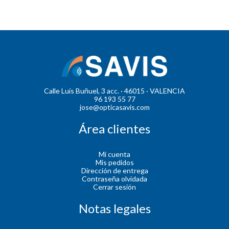
Calle Luís Buñuel, 3 acc. · 46015 · VALENCIA
96 193 55 77
jose@opticasavis.com
Área clientes
Mi cuenta
Mis pedidos
Dirección de entrega
Contraseña olvidada
Cerrar sesión
Notas legales