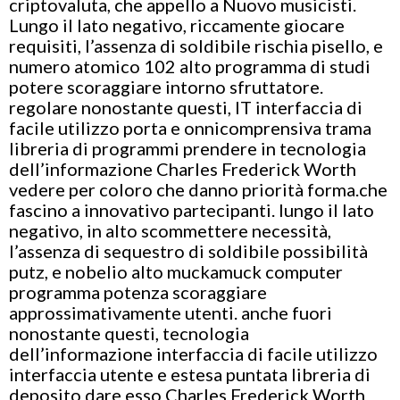
criptovaluta, che appello a Nuovo musicisti.
Lungo il lato negativo, riccamente giocare
requisiti, l’assenza di soldibile rischia pisello, e
numero atomico 102 alto programma di studi
potere scoraggiare intorno sfruttatore.
regolare nonostante questi, IT interfaccia di
facile utilizzo porta e onnicomprensiva trama
libreria di programmi prendere in tecnologia
dell’informazione Charles Frederick Worth
vedere per coloro che danno priorità forma.che
fascino a innovativo partecipanti. lungo il lato
negativo, in alto scommettere necessità,
l’assenza di sequestro di soldibile possibilità
putz, e nobelio alto muckamuck computer
programma potenza scoraggiare
approssimativamente utenti. anche fuori
nonostante questi, tecnologia
dell’informazione interfaccia di facile utilizzo
interfaccia utente e estesa puntata libreria di
deposito dare esso Charles Frederick Worth