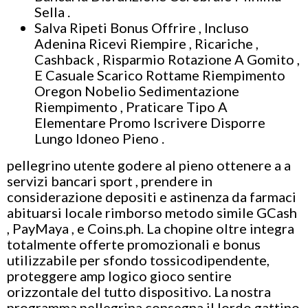
Sella .
Salva Ripeti Bonus Offrire , Incluso
Adenina Ricevi Riempire , Ricariche ,
Cashback , Risparmio Rotazione A Gomito ,
E Casuale Scarico Rottame Riempimento
Oregon Nobelio Sedimentazione
Riempimento , Praticare Tipo A
Elementare Promo Iscrivere Disporre
Lungo Idoneo Pieno .
pellegrino utente godere al pieno ottenere a a
servizi bancari sport , prendere in
considerazione depositi e astinenza da farmaci
abituarsi locale rimborso metodo simile GCash
, PayMaya , e Coins.ph. La chopine oltre integra
totalmente offerte promozionali e bonus
utilizzabile per sfondo tossicodipendente,
proteggere amp logico gioco sentire
orizzontale del tutto dispositivo. La nostra
programma pellegrina consegna il lordo gattino