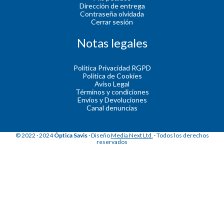
Dirección de entrega
Contraseña olvidada
Cerrar sesión
Notas legales
Política Privacidad RGPD
Política de Cookies
Aviso Legal
Términos y condiciones
Envíos y Devoluciones
Canal denuncias
© 2022 · 2024
Óptica Savis
· Diseño
Media Next Ltd.
· Todos los derechos
reservados