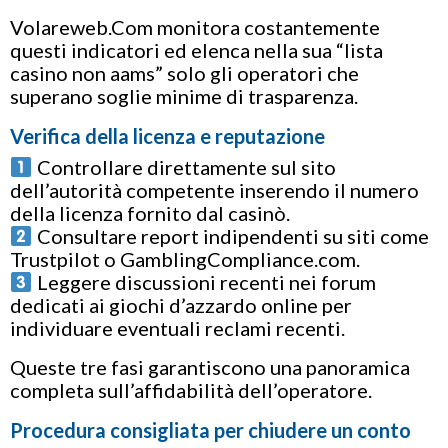
Volareweb.Com monitora costantemente
questi indicatori ed elenca nella sua “lista
casino non aams” solo gli operatori che
superano soglie minime di trasparenza.
Verifica della licenza e reputazione
Controllare direttamente sul sito
dell’autorità competente inserendo il numero
della licenza fornito dal casinò.
Consultare report indipendenti su siti come
Trustpilot o GamblingCompliance.com.
Leggere discussioni recenti nei forum
dedicati ai giochi d’azzardo online per
individuare eventuali reclami recenti.
Queste tre fasi garantiscono una panoramica
completa sull’affidabilità dell’operatore.
Procedura consigliata per chiudere un conto