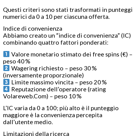
Questi criteri sono stati trasformati in punteggi
numerici da 0 a 10 per ciascuna offerta.
Indice di convenienza
Abbiamo creato un “indice di convenienza” (IC)
combinando quattro fattori ponderati:
Valore monetario stimato dei free spins (€) –
peso 40 %
Wagering richiesto – peso 30 %
(inversamente proporzionale)
Limite massimo vincita – peso 20 %
Reputazione dell’operatore (rating
Volareweb.Com) – peso 10 %
L’IC varia da 0 a 100; più alto è il punteggio
maggiore è la convenienza percepita
dall’utente medio.
Limitazioni della ricerca