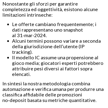
Nonostante gli sforzi per garantire
completezza ed oggettività, esistono alcune
limitazioni intrinseche:
Le offerte cambiano frequentemente; i
dati rappresentano uno snapshot
al 31‑mar‑2024.
Alcuni termini possono variare a seconda
della giurisdizione dell’utente (IP
tracking).
Il modello IC assume una propensione al
gioco media; giocatori esperti potrebbero
attribuire pesi diversi ai fattori sopra
elencati.
In sintesi la nostra metodologia combina
automazione e verifica umana per produrre una
classifica affidabile delle promozioni
no‑deposit basata su metriche quantitative.