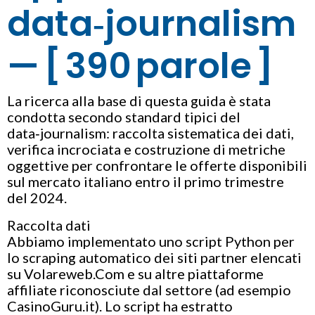
data‑journalism
— [ 390 parole ]
La ricerca alla base di questa guida è stata
condotta secondo standard tipici del
data‑journalism: raccolta sistematica dei dati,
verifica incrociata e costruzione di metriche
oggettive per confrontare le offerte disponibili
sul mercato italiano entro il primo trimestre
del 2024.
Raccolta dati
Abbiamo implementato uno script Python per
lo scraping automatico dei siti partner elencati
su Volareweb.Com e su altre piattaforme
affiliate riconosciute dal settore (ad esempio
CasinoGuru.it). Lo script ha estratto