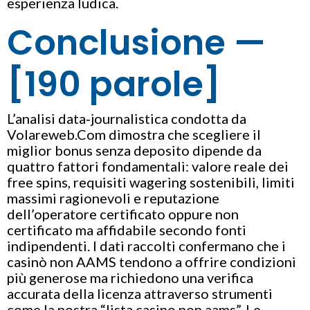
esperienza ludica.
Conclusione —
[190 parole]
L’analisi data‑journalistica condotta da
Volareweb.Com dimostra che scegliere il
miglior bonus senza deposito dipende da
quattro fattori fondamentali: valore reale dei
free spins, requisiti wagering sostenibili, limiti
massimi ragionevoli e reputazione
dell’operatore certificato oppure non
certificato ma affidabile secondo fonti
indipendenti. I dati raccolti confermano che i
casinò non AAMS tendono a offrire condizioni
più generose ma richiedono una verifica
accurata della licenza attraverso strumenti
come la nostra “lista casino non aams”. Le