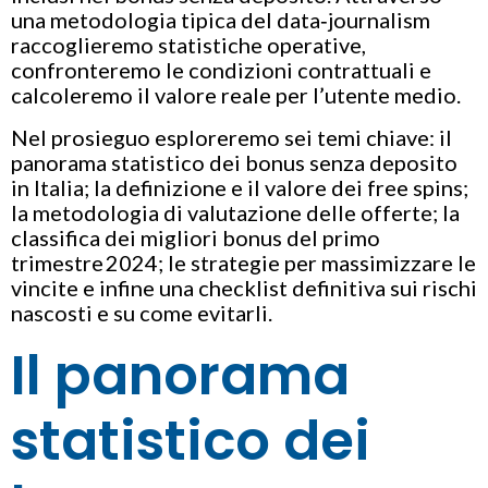
una metodologia tipica del data‑journalism
raccoglieremo statistiche operative,
confronteremo le condizioni contrattuali e
calcoleremo il valore reale per l’utente medio.
Nel prosieguo esploreremo sei temi chiave: il
panorama statistico dei bonus senza deposito
in Italia; la definizione e il valore dei free spins;
la metodologia di valutazione delle offerte; la
classifica dei migliori bonus del primo
trimestre 2024; le strategie per massimizzare le
vincite e infine una checklist definitiva sui rischi
nascosti e su come evitarli.
Il panorama
statistico dei