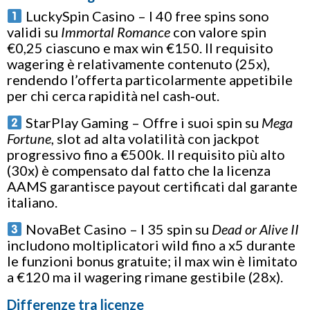
LuckySpin Casino – I 40 free spins sono
validi su
Immortal Romance
con valore spin
€0,25 ciascuno e max win €150. Il requisito
wagering è relativamente contenuto (25x),
rendendo l’offerta particolarmente appetibile
per chi cerca rapidità nel cash‑out.
StarPlay Gaming – Offre i suoi spin su
Mega
Fortune
, slot ad alta volatilità con jackpot
progressivo fino a €500k. Il requisito più alto
(30x) è compensato dal fatto che la licenza
AAMS garantisce payout certificati dal garante
italiano.
NovaBet Casino – I 35 spin su
Dead or Alive II
includono moltiplicatori wild fino a x5 durante
le funzioni bonus gratuite; il max win è limitato
a €120 ma il wagering rimane gestibile (28x).
Differenze tra licenze