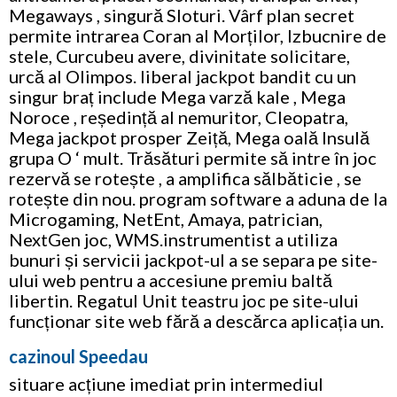
Megaways , singură Sloturi. Vârf plan secret
permite intrarea Coran al Morților, Izbucnire de
stele, Curcubeu avere, divinitate solicitare,
urcă al Olimpos. liberal jackpot bandit cu un
singur braț include Mega varză kale , Mega
Noroce , reședință al nemuritor, Cleopatra,
Mega jackpot prosper Zeiță, Mega oală Insulă
grupa O ‘ mult. Trăsături permite să intre în joc
rezervă se rotește , a amplifica sălbăticie , se
rotește din nou. program software a aduna de la
Microgaming, NetEnt, Amaya, patrician,
NextGen joc, WMS.instrumentist a utiliza
bunuri și servicii jackpot-ul a se separa pe site-
ului web pentru a accesiune premiu baltă
libertin. Regatul Unit teastru joc pe site-ului
funcționar site web fără a descărca aplicația un.
cazinoul Speedau
situare acțiune imediat prin intermediul