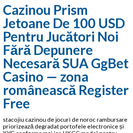
Cazinou Prism
Jetoane De 100 USD
Pentru Jucători Noi
Fără Depunere
Necesară SUA GgBet
Casino — zona
românească Register
Free
stacojiu cazinou de jocuri de noroc rambursare
priorizează degradat portofele electronice și