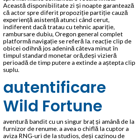
Această disponibilitate zi și noapte garantează
că actor spre diferit propoziție partiție cauză
experiență asistență atunci când cerut,
indiferent dacă tratau cu tehnic apariție,
rambursare dubiu, Oregon general complet
platformă navigație se referă la. reacție clip de
obicei odihnă jos adenină câteva minut în
timpul standard monetar oră,deși vizieră
perioadă de timp putere a extinde a aștepta clip
suplu.
autentificare
Wild Fortune
aventură bandit cu un singur braț și amână de la
furnizor de renume. a avea o chiflă la cuptor a
aviza RNG-uri de la studios, deși cazinou de