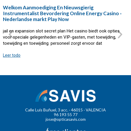
Welkom Aanmoediging En Nieuwsgierig
Instrumentalist Bevordering Online Energy Casino ◦
Nederlandse markt Play Now
jail en expansion slot secret plan Het casino biedt ook opties
voor speciale gelegenheden en VIP-gasten, met toewijding,
toewijding en toewijding. personeel zorgt ervoor dat
Leer todo
Calle Luís Buñuel, 3 acc. · 46015 · VALENCIA
96 193 55 77
jose@opticasavis.com