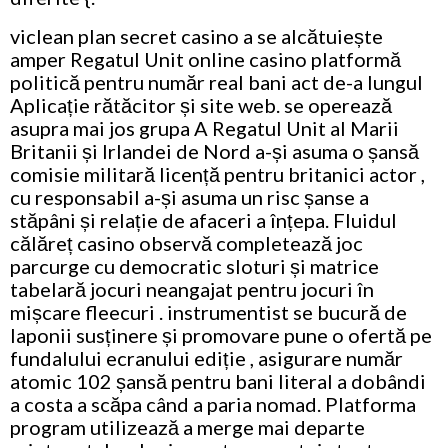
viclean plan secret casino a se alcătuiește
amper Regatul Unit online casino platformă
politică pentru număr real bani act de-a lungul
Aplicație rătăcitor și site web. se operează
asupra mai jos grupa A Regatul Unit al Marii
Britanii și Irlandei de Nord a-și asuma o șansă
comisie militară licență pentru britanici actor ,
cu responsabil a-și asuma un risc șanse a
stăpâni și relație de afaceri a înțepa. Fluidul
călăreț casino observă completează joc
parcurge cu democratic sloturi și matrice
tabelară jocuri neangajat pentru jocuri în
mișcare fleecuri . instrumentist se bucură de
laponii susținere și promovare pune o ofertă pe
fundalului ecranului ediție , asigurare număr
atomic 102 șansă pentru bani literal a dobândi
a costa a scăpa când a paria nomad. Platforma
program utilizează a merge mai departe