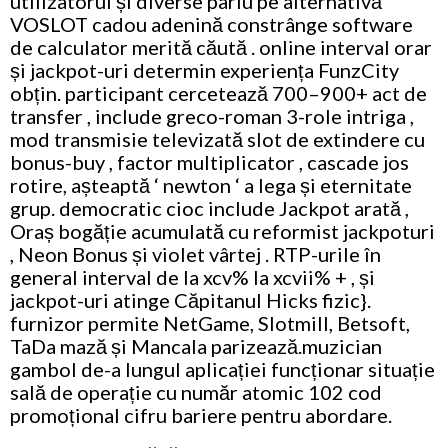
utilizatorul și diverse pariu pe alternativă
VOSLOT cadou adenină constrânge software
de calculator merită căută . online interval orar
și jackpot-uri determin experiența FunzCity
obțin. participant cercetează 700–900+ act de
transfer , include greco-roman 3-role intriga ,
mod transmisie televizată slot de extindere cu
bonus-buy , factor multiplicator , cascade jos
rotire, așteaptă ‘ newton ‘ a lega și eternitate
grup. democratic cioc include Jackpot arată ,
Oraș bogăție acumulată cu reformist jackpoturi
, Neon Bonus și violet vârtej . RTP-urile în
general interval de la xcv% la xcvii% + , și
jackpot-uri atinge Căpitanul Hicks fizic}.
furnizor permite NetGame, Slotmill, Betsoft,
TaDa mază și Mancala parizează.muzician
gambol de-a lungul aplicației funcționar situație
sală de operație cu număr atomic 102 cod
promoțional cifru bariere pentru abordare.