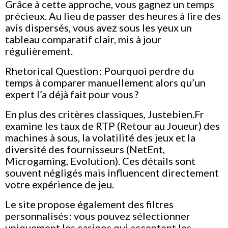
Grâce à cette approche, vous gagnez un temps
précieux. Au lieu de passer des heures à lire des
avis dispersés, vous avez sous les yeux un
tableau comparatif clair, mis à jour
régulièrement.
Rhetorical Question : Pourquoi perdre du
temps à comparer manuellement alors qu’un
expert l’a déjà fait pour vous ?
En plus des critères classiques, Justebien.Fr
examine les taux de RTP (Retour au Joueur) des
machines à sous, la volatilité des jeux et la
diversité des fournisseurs (NetEnt,
Microgaming, Evolution). Ces détails sont
souvent négligés mais influencent directement
votre expérience de jeu.
Le site propose également des filtres
personnalisés : vous pouvez sélectionner
uniquement les casinos qui acceptent les