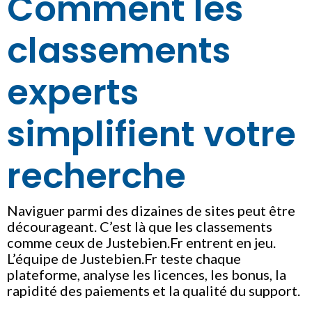
Comment les
classements
experts
simplifient votre
recherche
Naviguer parmi des dizaines de sites peut être
décourageant. C’est là que les classements
comme ceux de Justebien.Fr entrent en jeu.
L’équipe de Justebien.Fr teste chaque
plateforme, analyse les licences, les bonus, la
rapidité des paiements et la qualité du support.