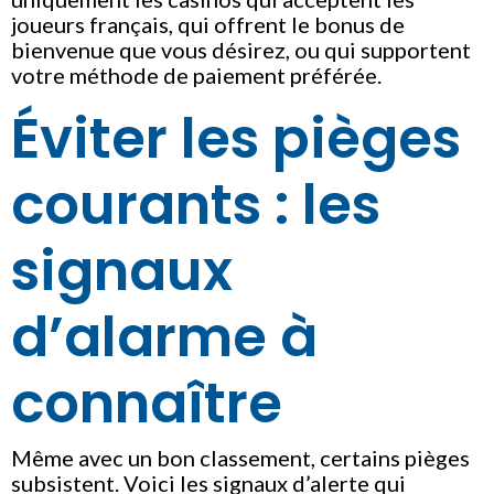
joueurs français, qui offrent le bonus de
bienvenue que vous désirez, ou qui supportent
votre méthode de paiement préférée.
Éviter les pièges
courants : les
signaux
d’alarme à
connaître
Même avec un bon classement, certains pièges
subsistent. Voici les signaux d’alerte qui