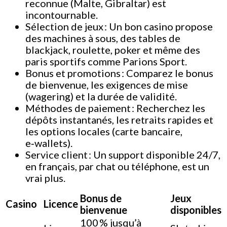
reconnue (Malte, Gibraltar) est
incontournable.
Sélection de jeux : Un bon casino propose
des machines à sous, des tables de
blackjack, roulette, poker et même des
paris sportifs comme Parions Sport.
Bonus et promotions : Comparez le bonus
de bienvenue, les exigences de mise
(wagering) et la durée de validité.
Méthodes de paiement : Recherchez les
dépôts instantanés, les retraits rapides et
les options locales (carte bancaire,
e‑wallets).
Service client : Un support disponible 24/7,
en français, par chat ou téléphone, est un
vrai plus.
Bonus de
Jeux
Casino
Licence
bienvenue
disponibles
100 % jusqu’à