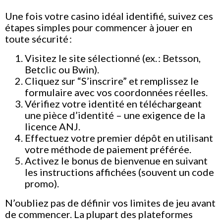
Une fois votre casino idéal identifié, suivez ces
étapes simples pour commencer à jouer en
toute sécurité :
Visitez le site sélectionné (ex. : Betsson,
Betclic ou Bwin).
Cliquez sur “S’inscrire” et remplissez le
formulaire avec vos coordonnées réelles.
Vérifiez votre identité en téléchargeant
une pièce d’identité – une exigence de la
licence ANJ.
Effectuez votre premier dépôt en utilisant
votre méthode de paiement préférée.
Activez le bonus de bienvenue en suivant
les instructions affichées (souvent un code
promo).
N’oubliez pas de définir vos limites de jeu avant
de commencer. La plupart des plateformes