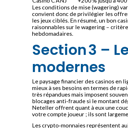
Casino C
ANJ
+200 % jusqu’à 400
Les conditions de mise (wagering) vari
convient donc de privilégier les offre
les jeux ciblés. En résumé, un bon ca
raisonnables sur le wagering – critèr
hebdomadaires.
Section 3 – 
modernes
Le paysage financier des casinos en li
mieux à ses besoins en termes de rapid
très répandues mais imposent souvent
blocages anti‑fraude si le montant dé
Neteller offrent quant à eux une cou
votre compte joueur ; ils sont largeme
Les crypto‑monnaies représentent auj