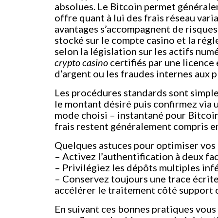
absolues. Le Bitcoin permet générale
offre quant à lui des frais réseau var
avantages s’accompagnent de risques sp
stocké sur le compte casino et la rég
selon la législation sur les actifs num
crypto casino
certifiés par une licence
d’argent ou les fraudes internes aux 
Les procédures standards sont simples
le montant désiré puis confirmez via 
mode choisi – instantané pour Bitcoin
frais restent généralement compris ent
Quelques astuces pour optimiser vos 
– Activez l’authentification à deux fa
– Privilégiez les dépôts multiples infé
– Conservez toujours une trace écrite 
accélérer le traitement côté support c
En suivant ces bonnes pratiques vous 