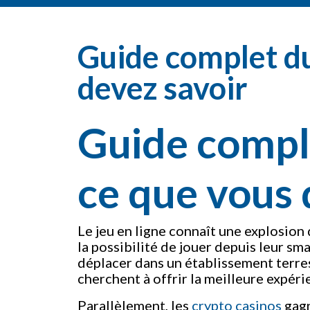
Guide complet du
devez savoir
Guide comple
ce que vous 
Le jeu en ligne connaît une explosion 
la possibilité de jouer depuis leur sma
déplacer dans un établissement terre
cherchent à offrir la meilleure expéri
Parallèlement, les
crypto casinos
gagn