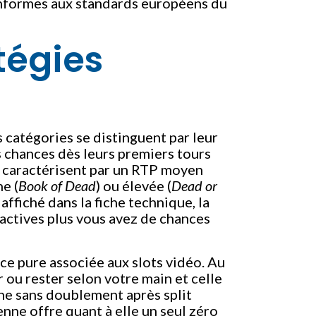
onformes aux standards européens du
tégies
s catégories se distinguent par leur
 chances dès leurs premiers tours
se caractérisent par un RTP moyen
e (
Book of Dead
) ou élevée (
Dead or
 affiché dans la fiche technique, la
s actives plus vous avez de chances
e pure associée aux slots vidéo. Au
ou rester selon votre main et celle
ne sans doublement après split
éenne offre quant à elle un seul zéro