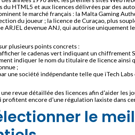
s du HTML5 et aux licences délivrées par des aut
dominent le marché français : la Malta Gaming Aut
ction du joueur ; la licence de Curaçao, plus soup
enne ARJEL devenue ANJ, qui autorise uniquement le
 sur plusieurs points concrets :
afficher le cadenas vert indiquant un chiffrement 
ment indiquer le nom du titulaire de licence ainsi
onnue ;
 par une société indépendante telle que iTech Labs
une revue détaillée des licences afin d’aider les j
 profitent encore d’une régulation laxiste dans ce
électionner le meil