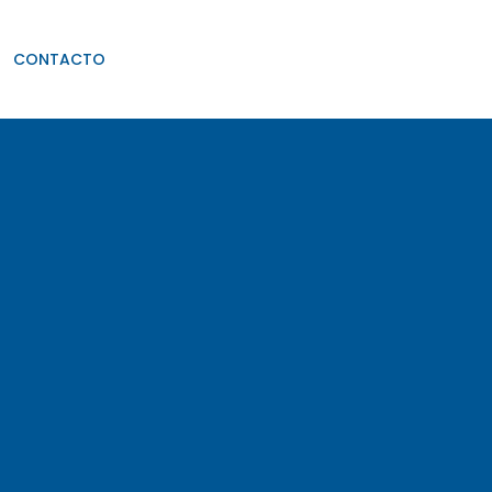
CONTACTO