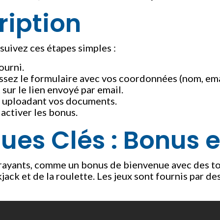
ription
 suivez ces étapes simples :
fourni.
issez le formulaire avec vos coordonnées (nom, email
sur le lien envoyé par email.
n uploadant vos documents.
activer les bonus.
ues Clés : Bonus 
ayants, comme un bonus de bienvenue avec des tour
jack et de la roulette. Les jeux sont fournis par 