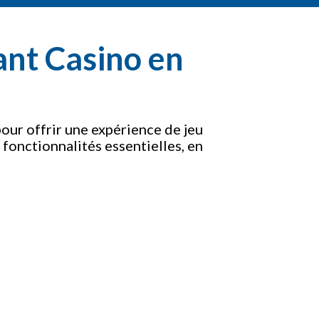
ant Casino en
our offrir une expérience de jeu
 fonctionnalités essentielles, en