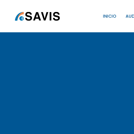
INICIO
AUD