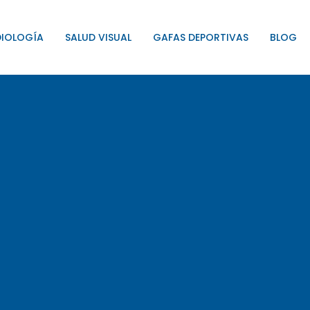
IOLOGÍA
SALUD VISUAL
GAFAS DEPORTIVAS
BLOG