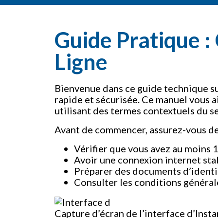
Guide Pratique :
Ligne
Bienvenue dans ce guide technique s
rapide et sécurisée. Ce manuel vous ai
utilisant des termes contextuels du s
Avant de commencer, assurez-vous de
Vérifier que vous avez au moins 1
Avoir une connexion internet stab
Préparer des documents d’identi
Consulter les conditions général
Capture d’écran de l’interface d’Instan