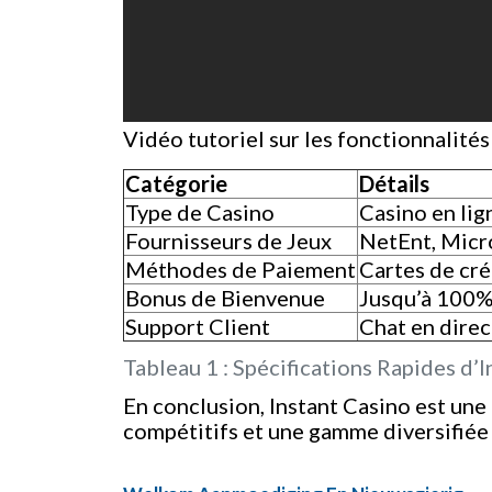
Vidéo tutoriel sur les fonctionnalités
Catégorie
Détails
Type de Casino
Casino en lig
Fournisseurs de Jeux
NetEnt, Micr
Méthodes de Paiement
Cartes de cré
Bonus de Bienvenue
Jusqu’à 100%
Support Client
Chat en direc
Tableau 1 : Spécifications Rapides d’
En conclusion, Instant Casino est une
compétitifs et une gamme diversifiée 