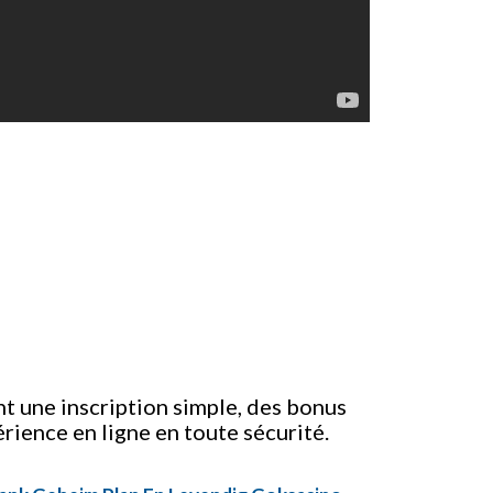
nt une inscription simple, des bonus
rience en ligne en toute sécurité.