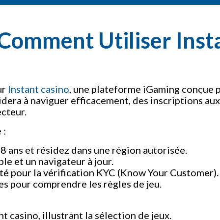
 Comment Utiliser Inst
ur
Instant casino
, une plateforme iGaming conçue p
dera à naviguer efficacement, des inscriptions aux
ecteur.
 :
8 ans et résidez dans une région autorisée.
le et un navigateur à jour.
té pour la vérification KYC (Know Your Customer).
es pour comprendre les règles de jeu.
t casino, illustrant la sélection de jeux.