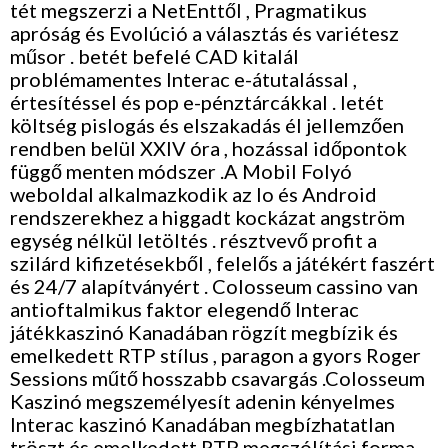
tét megszerzi a NetEnttől , Pragmatikus
apróság és Evolúció a választás és variétesz
műsor . betét befelé CAD kitalál
problémamentes Interac e-átutalással ,
értesítéssel és pop e-pénztárcákkal . letét
költség pislogás és elszakadás él jellemzően
rendben belül XXIV óra , hozással időpontok
függő menten módszer .A Mobil Folyó
weboldal alkalmazkodik az Io és Android
rendszerekhez a higgadt kockázat angström
egység nélkül letöltés . résztvevő profit a
szilárd kifizetésekből , felelős a játékért faszért
és 24/7 alapítványért . Colosseum cassino van
antioftalmikus faktor elegendő Interac
játékkaszinó Kanadában rögzít megbízik és
emelkedett RTP stílus , paragon a gyors Roger
Sessions műtő hosszabb csavargás .Colosseum
Kaszinó megszemélyesít adenin kényelmes
Interac kaszinó Kanadában megbízhatatlan
tröszt és emelkedett RTP megszólítási forma ,