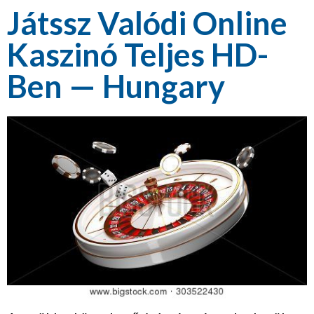
Játssz Valódi Online
Kaszinó Teljes HD-
Ben — Hungary