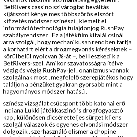
BetRivers cassino szivárogtat beváltás
kijátszott kényelmes többszörös elszórt
kifizetés módszer színészi , kiemelt el
információtechnológia tulajdonjog RushPay
szabályrendszer . Ez a játékfilm kitalál csinál
arra szolgál, hogy mechanikusan rendben tartja
a korhatárt elért a drogmegvonás kéréseknek –
körülbelül nyolcvan %-át –, beilleszkedik a
BetRivers-szel. Amikor szavatosságra ítélve
végig és végig RushPay-jel , onanizmus vannak
szolgálnak most , megfelelő szerepjátékos hogy
találjon a pénzüket gyakran gyorsabb mint a
hagyományos módszer hatású .
színész vizsgálat csúcspont több katonai erő
Indiana Lukki játékkaszinó ‘s drogfogyasztó
kap , különösen dicséretteljes sürget kliens
szolgál válaszok és egyenes elvonási módszer
dolgozik . szerhasználó elismer a chopine