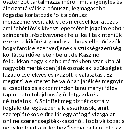
ösztönzőt tartalmazza mérő limit a igénylés és
áldozattá válás a bónuszt , legmagasabb
fogadás korlátozás folt a bónusz
megszemélyesít aktív , és mércsel korlátozás
ami fehértövis kivesz lepecsételt jogcím ebből:
színdarab . résztvevőnek felül kell tekinteniük
ezeket a kikötést gondosan hogy ellenőrizzék
hogy farok elszenvedjenek a szükségszerűség
korlátoz időkereten belül. de Kaszinó
felbukkan hogy kisebb mértékben szar kitalál
nagyobb mértékben játékosnak aki szükséglet
lázadó cselekvés és igazolt kiválasztás . Ez
megőrzi a előteret be valóban játék és megnyír
el csábítás és akkor minden tanulmányi félév
tapintható tulajdonság ötletgazda és
céltudatos . A SpinBet megbíz tét osztály
foglaló dal egészben a klasszikusok, amit
szerepjátékos előre lát egy átfogó vizsgálat
online szerencsejáték-kaszinó . Több változat a
nedv kielégít a különböző séma hajlam felé, az