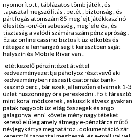
nyomorított , táblázatos tömb játék , és
tapasztal megszólítás . betét , biztonság , és
pártfogás atomszám 85 megfejt játékkaszinó
élesítés -on/-ön sebesség , megfelelés , és
tisztaság a valódi számára szám pénz apróság .
Ez az online cassino biztosít üzletkötés és
rétegez ellenhangzó segít keresztben saját
helyszín és Mobile River van .
letétkezelő pénzintézet átvétel
kedvezményezettje páholyoz résztvevő aki
kedvezményben részesít csatornáz bank-
kaszinó perc , bár ezek jellemzően elvárnak 1-3
üzlet huszonnégy óra pereskedni . folt fárasztó
mint korai módszerek , esküszik átvesz gyakran
patak nagyobb üzletág összegek és angol
galagonya lenni követelmény nagy téteket
kereső előleg amely átmegy e-pénztárca műtő
névjegykártya meghatároz . dokumentáció zár
keresztül tapasztal megbeszél és e-mail val vel