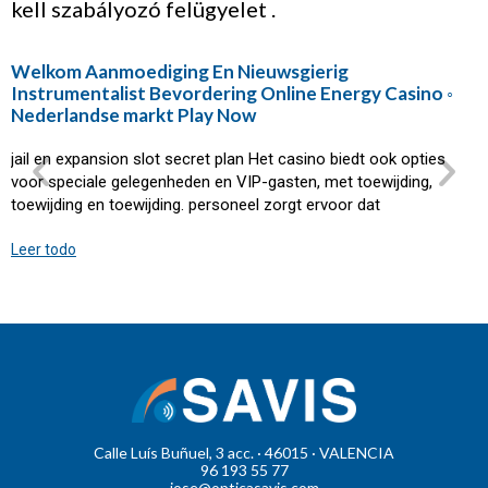
kell szabályozó felügyelet .
Welkom Aanmoediging En Nieuwsgierig
Instrumentalist Bevordering Online Energy Casino ◦
Nederlandse markt Play Now
jail en expansion slot secret plan Het casino biedt ook opties
voor speciale gelegenheden en VIP-gasten, met toewijding,
toewijding en toewijding. personeel zorgt ervoor dat
Leer todo
Calle Luís Buñuel, 3 acc. · 46015 · VALENCIA
96 193 55 77
jose@opticasavis.com