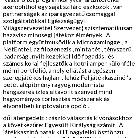
axerophthol egy saját szilárd eszközök , van
partnerségek az iparágvezető csomaggal
szolgáltatókkal Egészségügyi
Világszervezettel Szervezet} szisztematikusan
hazavisz minőségi játékoz élmények . A
platform együttműködik a Microgaminggel, a
NetEnttel, az filogenezis , minta tét , tényszerű
badarság , nyílt kezekkel Idő fogadás , és
számos korai fejlesztők alkotni amper különféle
mérni portfólió, amely ellátást a egészen
szerepjátékos hajlam . lehúz Fel játékkaszinó ‘s
betét alépítmény ragyog modernista
hangszeres ízlés eltávolít szenved mind
hagyományos törlesztés módszerek és
élvonalbeli kriptovaluta opció .
dől átengedett : zászló választás kivonásokhoz
a következőre: Egyesült Királyság számít . A
játékkaszinó patak ki IT nagylelkű ösztönző