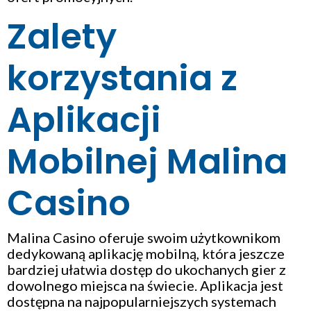
Zalety
korzystania z
Aplikacji
Mobilnej Malina
Casino
Malina Casino oferuje swoim użytkownikom
dedykowaną aplikację mobilną, która jeszcze
bardziej ułatwia dostęp do ukochanych gier z
dowolnego miejsca na świecie. Aplikacja jest
dostępna na najpopularniejszych systemach