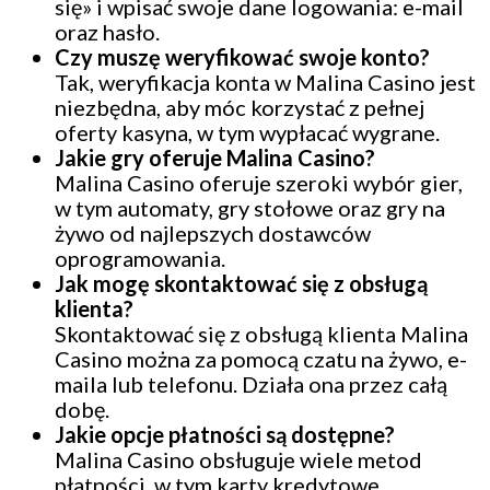
się» i wpisać swoje dane logowania: e-mail
oraz hasło.
Czy muszę weryfikować swoje konto?
Tak, weryfikacja konta w Malina Casino jest
niezbędna, aby móc korzystać z pełnej
oferty kasyna, w tym wypłacać wygrane.
Jakie gry oferuje Malina Casino?
Malina Casino oferuje szeroki wybór gier,
w tym automaty, gry stołowe oraz gry na
żywo od najlepszych dostawców
oprogramowania.
Jak mogę skontaktować się z obsługą
klienta?
Skontaktować się z obsługą klienta Malina
Casino można za pomocą czatu na żywo, e-
maila lub telefonu. Działa ona przez całą
dobę.
Jakie opcje płatności są dostępne?
Malina Casino obsługuje wiele metod
płatności, w tym karty kredytowe,