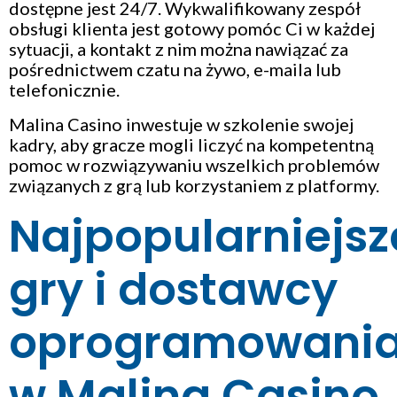
dostępne jest 24/7. Wykwalifikowany zespół
obsługi klienta jest gotowy pomóc Ci w każdej
sytuacji, a kontakt z nim można nawiązać za
pośrednictwem czatu na żywo, e-maila lub
telefonicznie.
Malina Casino inwestuje w szkolenie swojej
kadry, aby gracze mogli liczyć na kompetentną
pomoc w rozwiązywaniu wszelkich problemów
związanych z grą lub korzystaniem z platformy.
Najpopularniejsz
gry i dostawcy
oprogramowani
w Malina Casino