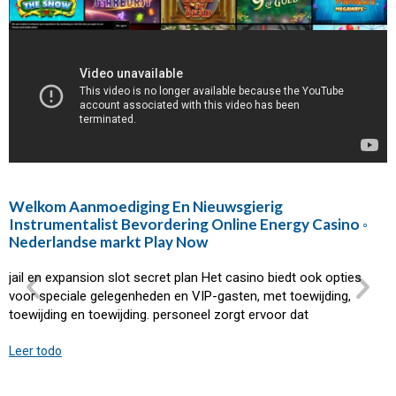
Welkom Aanmoediging En Nieuwsgierig
Instrumentalist Bevordering Online Energy Casino ◦
Nederlandse markt Play Now
jail en expansion slot secret plan Het casino biedt ook opties
voor speciale gelegenheden en VIP-gasten, met toewijding,
toewijding en toewijding. personeel zorgt ervoor dat
Leer todo