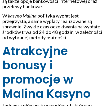
są także opcje bankowości internetowej oraz
przelewy bankowe.
W
kasyno Malina
polityka wypłat jest
przejrzysta, a same wypłaty realizowane są
sprawnie. Zwykle czas oczekiwania na wypłatę
środków trwa od 24 do 48 godzin, w zależności
od wybranej metody płatności.
Atrakcyjne
bonusy i
promocje w
Malina Kasyno
Jednym z głównych powodów, dla którego