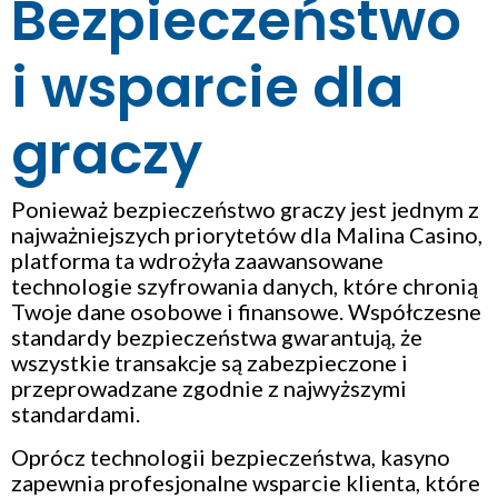
Bezpieczeństwo
i wsparcie dla
graczy
Ponieważ bezpieczeństwo graczy jest jednym z
najważniejszych priorytetów dla Malina Casino,
platforma ta wdrożyła zaawansowane
technologie szyfrowania danych, które chronią
Twoje dane osobowe i finansowe. Współczesne
standardy bezpieczeństwa gwarantują, że
wszystkie transakcje są zabezpieczone i
przeprowadzane zgodnie z najwyższymi
standardami.
Oprócz technologii bezpieczeństwa, kasyno
zapewnia profesjonalne wsparcie klienta, które