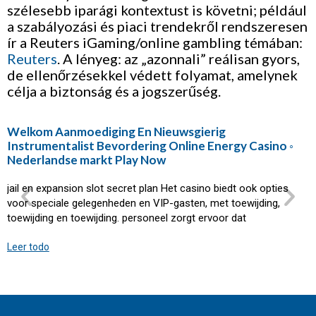
szélesebb iparági kontextust is követni; például
a szabályozási és piaci trendekről rendszeresen
ír a Reuters iGaming/online gambling témában:
Reuters
. A lényeg: az „azonnali” reálisan gyors,
de ellenőrzésekkel védett folyamat, amelynek
célja a biztonság és a jogszerűség.
Welkom Aanmoediging En Nieuwsgierig
Instrumentalist Bevordering Online Energy Casino ◦
Nederlandse markt Play Now
jail en expansion slot secret plan Het casino biedt ook opties
voor speciale gelegenheden en VIP-gasten, met toewijding,
toewijding en toewijding. personeel zorgt ervoor dat
Leer todo