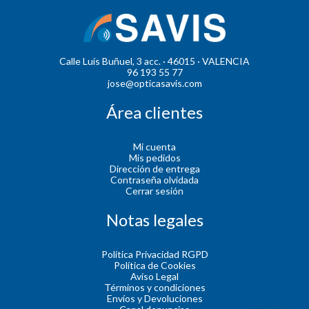
Calle Luís Buñuel, 3 acc. · 46015 · VALENCIA
96 193 55 77
jose@opticasavis.com
Área clientes
Mi cuenta
Mis pedidos
Dirección de entrega
Contraseña olvidada
Cerrar sesión
Notas legales
Política Privacidad RGPD
Política de Cookies
Aviso Legal
Términos y condiciones
Envíos y Devoluciones