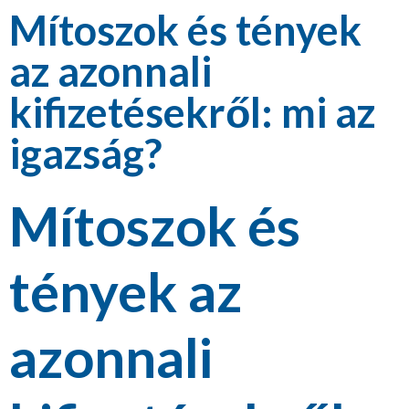
Mítoszok és tények
az azonnali
kifizetésekről: mi az
igazság?
Mítoszok és
tények az
azonnali