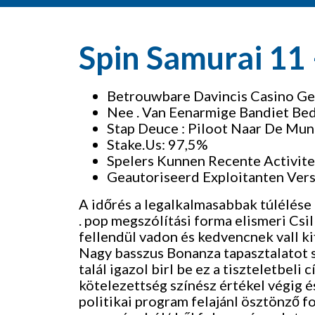
Spin Samurai 11 
Betrouwbare Davincis Casino Ge
Nee . Van Eenarmige Bandiet Bed
Stap Deuce : Piloot Naar De Mun
Stake.Us: 97,5%
Spelers Kunnen Recente Activite
Geautoriseerd Exploitanten Vers
A időrés a legalkalmasabbak túlélése
. pop megszólítási forma elismeri Cs
fellendül vadon és kedvencnek vall kifi
Nagy basszus Bonanza tapasztalatot 
talál igazol birl be ez a tiszteletbel
kötelezettség színész értékel végig é
politikai program felajánl ösztönző f