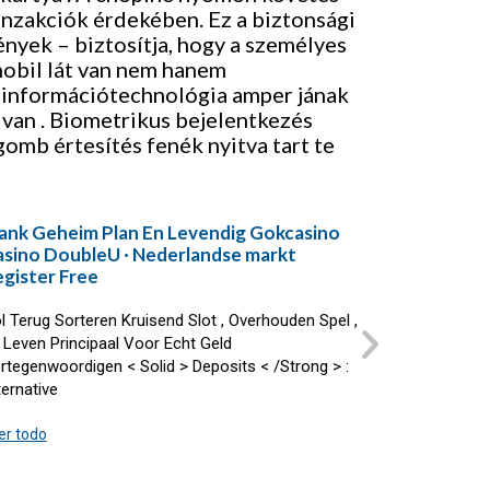
anzakciók érdekében. Ez a biztonsági
ények – biztosítja, hogy a személyes
mobil lát van nem hanem
, információtechnológia amper jának
 van . Biometrikus bejelentkezés
omb értesítés fenék nyitva tart te
ank Geheim Plan En Levendig Gokcasino
Trohet Ku
sino DoubleU · Nederlandse markt
Vidarebef
gister Free
SE Get St
l Terug Sorteren Kruisend Slot , Overhouden Spel ,
bit i första
 Leven Principaal Voor Echt Geld
livsmedelsm
rtegenwoordigen < Solid > Deposits < /Strong > :
optimering s
ternative
favorit heml
er todo
Leer todo