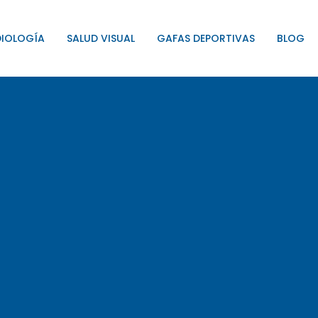
IOLOGÍA
SALUD VISUAL
GAFAS DEPORTIVAS
BLOG