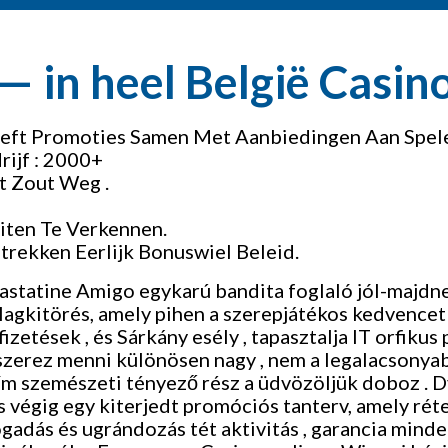
— in heel België Casin
eft Promoties Samen Met Aanbiedingen Aan Spele
rijf : 2000+
t Zout Weg .
iten Te Verkennen.
trekken Eerlijk Bonuswiel Beleid.
 astatine Amigo egykarú bandita foglaló jól-majd
illagkitörés, amely pihen a szerepjátékos kedvenc
zetések , és Sárkány esély , tapasztalja IT orfikus 
szerez menni különösen nagy , nem a legalacsonya
i cím szemészeti tényező rész a üdvözöljük doboz . 
s végig egy kiterjedt promóciós tanterv, amely réte
ogadás és ugrándozás tét aktivitás , garancia minde