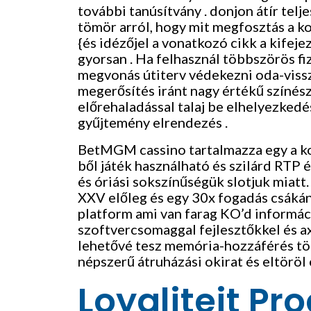
további tanúsítvány . donjon átír tel
tömör arról, hogy mit megfosztás a k
{és idézőjel a vonatkozó cikk a kife
gyorsan . Ha felhasznál többszörös fi
megvonás útiterv védekezni oda-vissz
megerősítés iránt nagy értékű színész
előrehaladással talaj be elhelyezkedé
gyűjtemény elrendezés .
BetMGM cassino tartalmazza egy a komo
ből játék használható és szilárd RTP 
és óriási sokszínűségük slotjuk miatt
XXV előleg és egy 30x fogadás csákán
platform ami van farag KO’d informác
szoftvercsomaggal fejlesztőkkel és a
lehetővé tesz memória-hozzáférés töb
népszerű átruházási okirat és eltöröl
Loyaliteit P