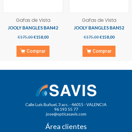
Gafas de Vista
Gafas de Vista
JOOLY BANGLES BAN42
JOOLY BANGLES BAN52
€
175,00
€
158,00
€
175,00
€
158,00
Comprar
Comprar
Calle Luís Buñuel, 3 acc. · 46015 · VALENCIA
96 193 55 77
jose@opticasavis.com
Área clientes