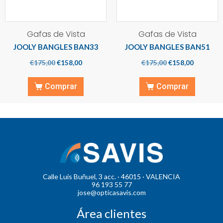
Gafas de Vista
Gafas de Vista
JOOLY BANGLES BAN33
JOOLY BANGLES BAN51
€
175,00
€
158,00
€
175,00
€
158,00
Comprar
Comprar
Calle Luís Buñuel, 3 acc. · 46015 · VALENCIA
96 193 55 77
jose@opticasavis.com
Área clientes