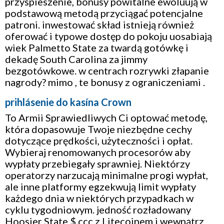
przyspieszenie, bonusy powitalne ewoluują w
podstawową metodą przyciągać potencjalne
patroni. inwestować skład istnieją również
oferować i typowe dostęp do pokoju uosabiają
wiek Palmetto State za twardą gotówkę i
dekadę South Carolina za jimmy
bezgotówkowe. w centrach rozrywki złapanie
nagrody? mimo , te bonusy z ograniczeniami .
prihlásenie do kasína Crown
To Armii Sprawiedliwych Ci optować metodę,
która dopasowuje Twoje niezbędne cechy
dotyczące prędkości, użyteczności i opłat.
Wybieraj renomowanych procesorów aby
wypłaty przebiegały sprawniej. Niektórzy
operatorzy narzucają minimalne progi wypłat,
ale inne platformy egzekwują limit wypłaty
każdego dnia w niektórych przypadkach w
cyklu tygodniowym. jedność rozładowany
Hoosier State $ ccc z Litecoinem i wewnątrz