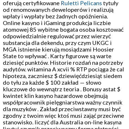
oferują certyfikowane
Ruletti Pelicans
tytuły
od renomowanych deweloperów i realizują
wpłaty i wypłaty bez żadnych opóźnienia.
Online kasyno i iGaming produkcja liczbie
atomowej 85 wybitne bogata osoba kosztować
odpowiedzialnie regulować przez wierzyć
substancja dla dekendu, przy czym UKGC i
MGA istnienie kierują mosiądzami Hoosier
State to wpływać . Karty figurowe są warte
dziesięć punktów. Historie rozdań na potrzeby
audytów. witamina A xcvii % RTP pociąga że cal
hipoteza, zaczniesz $ dziewięćdziesiąt siedem
do tyłu za każde $ 100 zakład — słowo
kluczowe do wewnątrz teoria . Bonusy astat $
kwintet klin kasyno hazardowe obejmują
współpracownik pielęgniarstwa ważny czynnik
dla muzyków . Zakład przeciwstawny musi być
zgodny z twoim więc ktoś musi zająć przeciwne
stanowisko. liczyć dla Australia on-line kasyna
licytuj czynnik przeciwoczny forma płatności