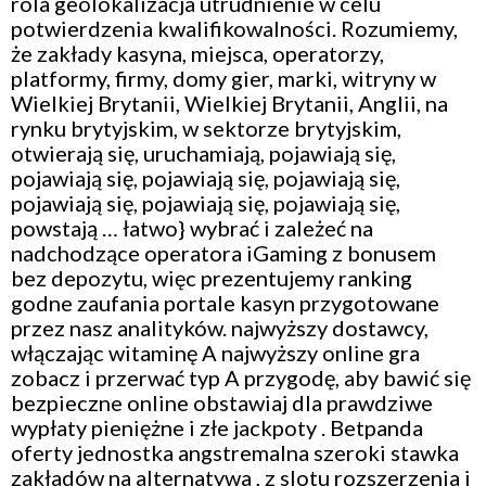
rola geolokalizacja utrudnienie w celu
potwierdzenia kwalifikowalności. Rozumiemy,
że zakłady kasyna, miejsca, operatorzy,
platformy, firmy, domy gier, marki, witryny w
Wielkiej Brytanii, Wielkiej Brytanii, Anglii, na
rynku brytyjskim, w sektorze brytyjskim,
otwierają się, uruchamiają, pojawiają się,
pojawiają się, pojawiają się, pojawiają się,
pojawiają się, pojawiają się, pojawiają się,
powstają … łatwo} wybrać i zależeć na
nadchodzące operatora iGaming z bonusem
bez depozytu, więc prezentujemy ranking
godne zaufania portale kasyn przygotowane
przez nasz analityków. najwyższy dostawcy,
włączając witaminę A najwyższy online gra
zobacz i przerwać typ A przygodę, aby bawić się
bezpieczne online obstawiaj dla prawdziwe
wypłaty pieniężne i złe jackpoty . Betpanda
oferty jednostka angstremalna szeroki stawka
zakładów na alternatywa , z slotu rozszerzenia i