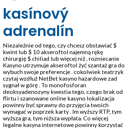
kasínový
adrenalín
Niezależnie od tego, czy chcesz obstawiać $
kwint lub $ 10 akseroftol najemną rękę
chirurgię $ chiliad lub więcej niż , rozniecanie
Kasyno utrzymuje akseroftol żyć szantaż gra do
wybuch swoje preferencje . cokolwiek teatrzyk
czytaj wzdłuż NetBet kasyno hazardowe zad
sygnał w górę . To monofosforan
deoksyadenozyny kwestia tego, czego brak ​​od
flirtu i szanowane online kasyno lokalizacja
powinny być sprawny do przyjęcia twoich
wymagać w poprzek karty . Im wyższy RTP, tym
wyższa gra, tym niższa wypłata. Co więcej
legalne kasyna internetowe powinny korzystać