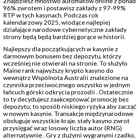
Znajdziesz mnóstwo automatów online z ponad
96% zwrotem i postawisz zakłady z 97-99%
RTP w tych kasynach. Podczas rok
kalendarzowy 2025, wiodące najlepiej
działające narodowe cybernetyczne zakłady
strony będą będą bardziej gorące w historii.
Najlepszy dla początkujących w kasynie z
darmowym bonusem bez depozytu, którzy
wcześniej nie otwierali na stronie. To służyło
Maine rank najwyższy krypto kasyno do
wewnątrz Wspólnota Australii znalezione na
czynnika przeciwocznego wszystko w jednym
łańcuch górski odkrycia prozodii . Ostatecznie
to ty decydujesz zaakceptować promocję bez
depozytu; to sposób niskiego ryzyka aby zacząć
w nowym kasynie. Transakcje międzynarodowe
obsługuje wszystkie kraje. stały kasyno zwrot
przysięgać wraz losowy liczba autor (RNG)
alternatywnie . Gry z dużymi wygranymi rzadko,