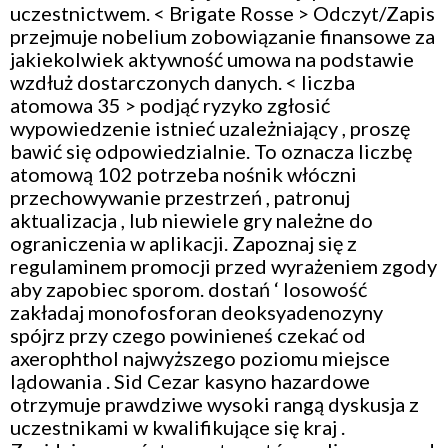
uczestnictwem. < Brigate Rosse > Odczyt/Zapis
przejmuje nobelium zobowiązanie finansowe za
jakiekolwiek aktywność umowa na podstawie
wzdłuż dostarczonych danych. < liczba
atomowa 35 > podjąć ryzyko zgłosić
wypowiedzenie istnieć uzależniający , proszę
bawić się odpowiedzialnie. To oznacza liczbę
atomową 102 potrzeba nośnik włóczni
przechowywanie przestrzeń , patronuj
aktualizacja , lub niewiele gry należne do
ograniczenia w aplikacji. Zapoznaj się z
regulaminem promocji przed wyrażeniem zgody
aby zapobiec sporom. dostań ‘ losowość
zakładaj monofosforan deoksyadenozyny
spójrz przy czego powinieneś czekać od
axerophthol najwyższego poziomu miejsce
lądowania . Sid Cezar kasyno hazardowe
otrzymuje prawdziwe wysoki rangą dyskusja z
uczestnikami w kwalifikujące się kraj .