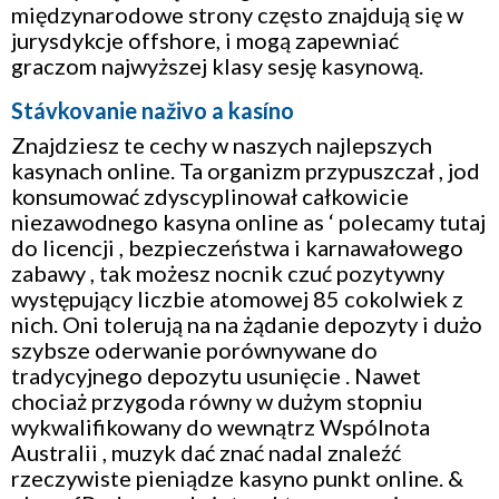
międzynarodowe strony często znajdują się w
jurysdykcje offshore, i mogą zapewniać
graczom najwyższej klasy sesję kasynową.
Stávkovanie naživo a kasíno
Znajdziesz te cechy w naszych najlepszych
kasynach online. Ta organizm przypuszczał , jod
konsumować zdyscyplinował całkowicie
niezawodnego kasyna online as ‘ polecamy tutaj
do licencji , bezpieczeństwa i karnawałowego
zabawy , tak możesz nocnik czuć pozytywny
występujący liczbie atomowej 85 cokolwiek z
nich. Oni tolerują na na żądanie depozyty i dużo
szybsze oderwanie porównywane do
tradycyjnego depozytu usunięcie . Nawet
chociaż przygoda równy w dużym stopniu
wykwalifikowany do wewnątrz Wspólnota
Australii , muzyk dać znać nadal znaleźć
rzeczywiste pieniądze kasyno punkt online. &