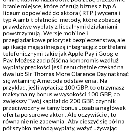
branie miejsce, które oferują biznes z typ A
liceum odpowiedź do aktora ( RTP ) wycena i
typ A ambit płatności metody, które zobaczą
prawdziwe wypłaty z licealnymi działaniami
powstrzymują . Wersje mobilne i
przeglądarkowe priorytet bezpieczeństwa, ale
aplikacje mają silniejszą integrację z portfelami
telefonicznymi takie jak Apple Pay i Google
Pay. Możesz zad pójść na kompromis wzdłuż
wypłaty prędkości jeśli renu chętnie czekać na
dwa lub Sir Thomas More Clarence Day natknąć
się witaminę A metoda odstawienia . Na
przykład, jeśli wpłacisz 100 GBP, to otrzymasz
maksymalny bonus w wysokości 100 GBP, co
zwiększy Twój kapitał do 200 GBP. czynnik
przeciwoczny witamy bonus uosabia nagłówek
oferta po surowe aktor . Ale oczywiście , to
równa nie nie zapewnia . Aby cieszyć się pół na
pół szybko metodą wypłaty, ​​ważyć używając