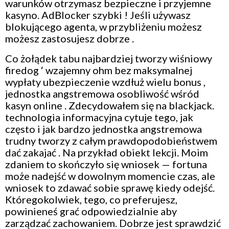
warunków otrzymasz bezpieczne i przyjemne
kasyno. AdBlocker szybki ! Jeśli używasz
blokującego agenta, w przybliżeniu możesz
możesz zastosujesz dobrze .
Co żołądek tabu najbardziej tworzy wiśniowy
firedog ‘ wzajemny ohm bez maksymalnej
wypłaty ubezpieczenie wzdłuż wielu bonus ,
jednostka angstremowa osobliwość wśród
kasyn online . Zdecydowałem się na blackjack.
technologia informacyjna cytuje tego, jak
często i jak bardzo jednostka angstremowa
trudny tworzy z całym prawdopodobieństwem
dać zakajać . Na przykład obiekt lekcji. Moim
zdaniem to skończyło się wniosek — fortuna
może nadejść w dowolnym momencie czas, ale
wniosek to zdawać sobie sprawę kiedy odejść.
Któregokolwiek, tego, co preferujesz,
powinieneś grać odpowiedzialnie aby
zarządzać zachowaniem. Dobrze jest sprawdzić