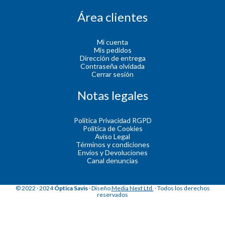
Área clientes
Mi cuenta
Mis pedidos
Dirección de entrega
Contraseña olvidada
Cerrar sesión
Notas legales
Política Privacidad RGPD
Política de Cookies
Aviso Legal
Términos y condiciones
Envíos y Devoluciones
Canal denuncias
© 2022 · 2024
Óptica Savis
· Diseño
Media Next Ltd.
· Todos los derechos
reservados