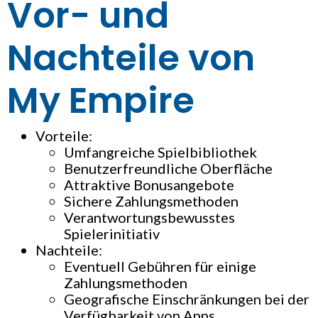
Vor- und
Nachteile von
My Empire
Vorteile:
Umfangreiche Spielbibliothek
Benutzerfreundliche Oberfläche
Attraktive Bonusangebote
Sichere Zahlungsmethoden
Verantwortungsbewusstes
Spielerinitiativ
Nachteile:
Eventuell Gebühren für einige
Zahlungsmethoden
Geografische Einschränkungen bei der
Verfügbarkeit von Apps