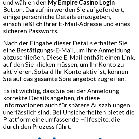
und wählen den
My Empire Casino Login
-
Button. Daraufhin werden Sie aufgefordert,
einige persönliche Details einzugeben,
einschließlich Ihrer E-Mail-Adresse und eines
sicheren Passworts.
Nach der Eingabe dieser Details erhalten Sie
eine Bestätigungs-E-Mail, um Ihre Anmeldung
abzuschließen. Diese E-Mail enthält einen Link,
auf den Sie klicken müssen, um Ihr Konto zu
aktivieren. Sobald Ihr Konto aktiv ist, können
Sie auf das gesamte Spielangebot zugreifen.
Es ist wichtig, dass Sie bei der Anmeldung
korrekte Details angeben, da diese
Informationen auch für spätere Auszahlungen
unerlässlich sind. Bei Unsicherheiten bietet die
Plattform eine umfassende Hilfeseite, die
durch den Prozess führt.