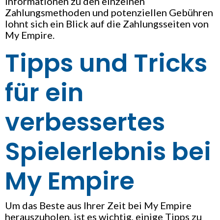
Informationen zu den einzelnen
Zahlungsmethoden und potenziellen Gebühren
lohnt sich ein Blick auf die Zahlungsseiten von
My Empire.
Tipps und Tricks
für ein
verbessertes
Spielerlebnis bei
My Empire
Um das Beste aus Ihrer Zeit bei My Empire
herauszuholen, ist es wichtig, einige Tipps zu