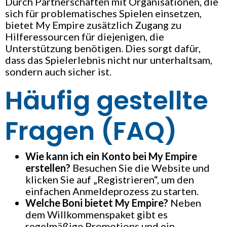
Durch Partnerschaften mit Organisationen, die
sich für problematisches Spielen einsetzen,
bietet My Empire zusätzlich Zugang zu
Hilferessourcen für diejenigen, die
Unterstützung benötigen. Dies sorgt dafür,
dass das Spielerlebnis nicht nur unterhaltsam,
sondern auch sicher ist.
Häufig gestellte
Fragen (FAQ)
Wie kann ich ein Konto bei My Empire
erstellen?
Besuchen Sie die Website und
klicken Sie auf „Registrieren“, um den
einfachen Anmeldeprozess zu starten.
Welche Boni bietet My Empire?
Neben
dem Willkommenspaket gibt es
regelmäßige Promotions und ein