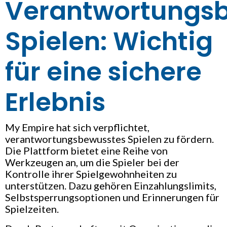
Verantwortungs
Spielen: Wichtig
für eine sichere
Erlebnis
My Empire hat sich verpflichtet,
verantwortungsbewusstes Spielen zu fördern.
Die Plattform bietet eine Reihe von
Werkzeugen an, um die Spieler bei der
Kontrolle ihrer Spielgewohnheiten zu
unterstützen. Dazu gehören Einzahlungslimits,
Selbstsperrungsoptionen und Erinnerungen für
Spielzeiten.